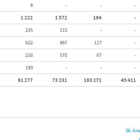
8
-
-
-
1 222
1 572
184
-
235
115
-
-
622
887
117
-
216
570
67
-
149
-
-
-
81 277
73 231
183 271
45 411
36. In