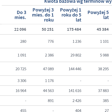
Kwota bazowa wg terminów wy
Powyżej 3
Powyżej 1
Do 3
Powyżej 5
mies. do 1
roku do 5
mies.
lat
roku
lat
22 096
50 251
175 484
45 384
280
776
1 236
1 101
1 091
2 386
29 802
5 988
20 725
47 089
144 446
38 295
3 306
1 176
-
-
16 964
44 563
141 616
37 883
-
891
2 426
385
455
-
404
27