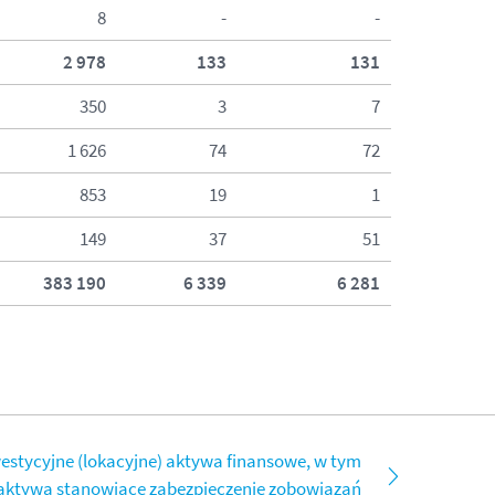
8
-
-
2 978
133
131
350
3
7
1 626
74
72
853
19
1
149
37
51
383 190
6 339
6 281
westycyjne (lokacyjne) aktywa finansowe, w tym
aktywa stanowiące zabezpieczenie zobowiązań