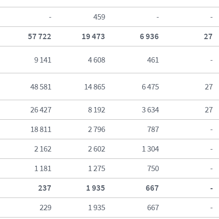
-
459
-
-
57 722
19 473
6 936
27
9 141
4 608
461
-
48 581
14 865
6 475
27
26 427
8 192
3 634
27
18 811
2 796
787
-
2 162
2 602
1 304
-
1 181
1 275
750
-
237
1 935
667
-
229
1 935
667
-