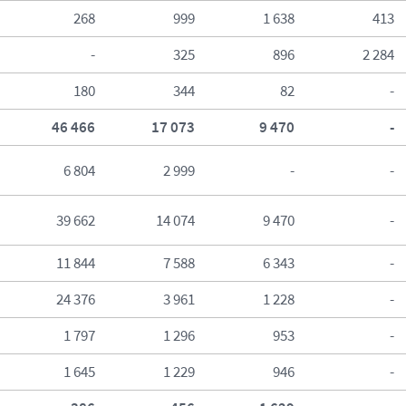
268
999
1 638
413
-
325
896
2 284
180
344
82
-
46 466
17 073
9 470
-
6 804
2 999
-
-
39 662
14 074
9 470
-
11 844
7 588
6 343
-
24 376
3 961
1 228
-
1 797
1 296
953
-
1 645
1 229
946
-