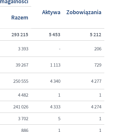
magalności
Aktywa
Zobowiązania
Razem
293 215
5 453
5 212
3 393
-
206
39 267
1 113
729
250 555
4 340
4 277
4 482
1
1
241 026
4 333
4 274
3 702
5
1
886
1
1