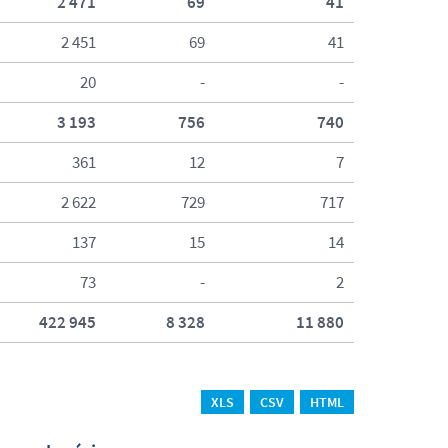
2 471
69
41
2 451
69
41
20
-
-
3 193
756
740
361
12
7
2 622
729
717
137
15
14
73
-
2
422 945
8 328
11 880
XLS
CSV
HTML