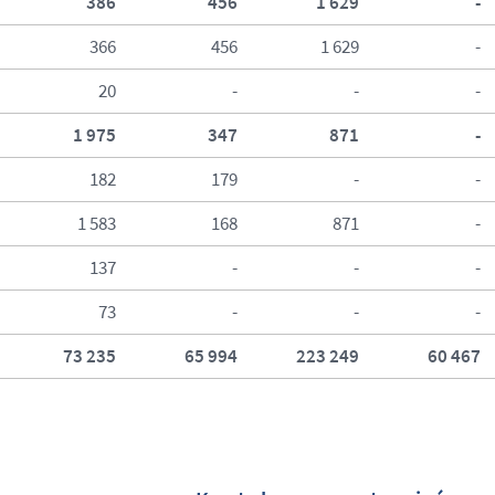
386
456
1 629
-
366
456
1 629
-
20
-
-
-
1 975
347
871
-
182
179
-
-
1 583
168
871
-
137
-
-
-
73
-
-
-
73 235
65 994
223 249
60 467