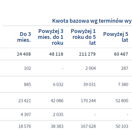
Kwota bazowa wg terminów wy
Powyżej 3
Powyżej 1
Do 3
Powyżej 5
mies. do 1
roku do 5
mies.
lat
roku
lat
24 408
48 118
211 279
60 467
102
-
2 004
287
885
6 032
39 031
7 380
23 421
42 086
170 244
52 800
4 397
2 035
-
-
18 576
38 383
167 628
50 103