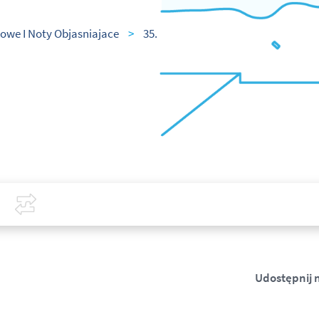
owe I Noty Objasniajace
>
35.
Covid-19
Porównaj
Udostępnij 