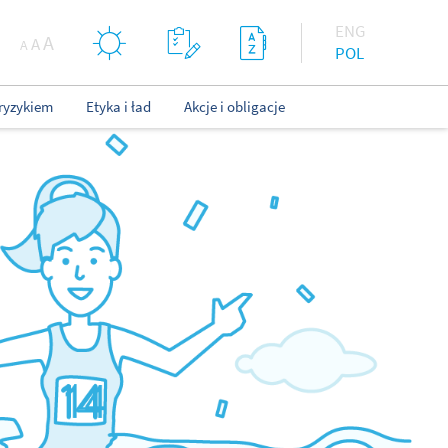
ENG
A
A
A
POL
ryzykiem
Etyka i ład
Akcje i obligacje