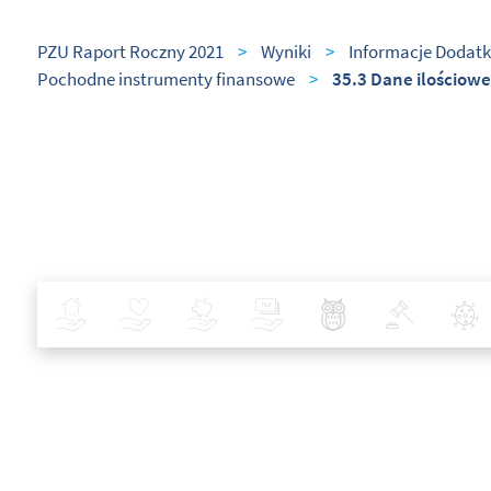
PZU Raport Roczny 2021
>
Wyniki
>
Informacje Dodatk
Pochodne instrumenty finansowe
>
35.3 Dane ilościowe
Ubezpieczenia
Zdrowie
Inwestycje
Bankowość
Najlepsze Praktyki
Polityka