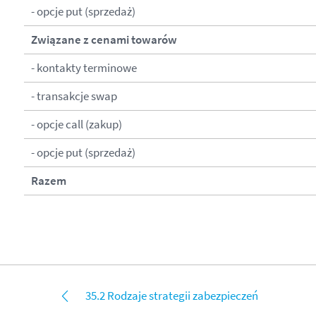
- opcje put (sprzedaż)
Związane z cenami towarów
- kontakty terminowe
- transakcje swap
- opcje call (zakup)
- opcje put (sprzedaż)
Razem
35.2 Rodzaje strategii zabezpieczeń