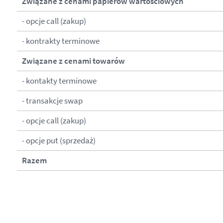
Związane z cenami papierów wartościowych
- opcje call (zakup)
- kontrakty terminowe
Związane z cenami towarów
- kontakty terminowe
- transakcje swap
- opcje call (zakup)
- opcje put (sprzedaż)
Razem