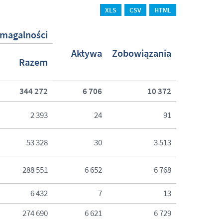
XLS
CSV
HTML
magalności
Aktywa
Zobowiązania
Razem
344 272
6 706
10 372
2 393
24
91
53 328
30
3 513
288 551
6 652
6 768
6 432
7
13
274 690
6 621
6 729