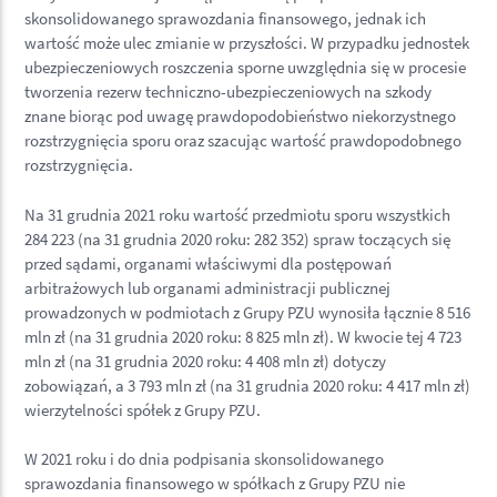
skonsolidowanego sprawozdania finansowego, jednak ich
wartość może ulec zmianie w przyszłości. W przypadku jednostek
ubezpieczeniowych roszczenia sporne uwzględnia się w procesie
tworzenia rezerw techniczno-ubezpieczeniowych na szkody
znane biorąc pod uwagę prawdopodobieństwo niekorzystnego
rozstrzygnięcia sporu oraz szacując wartość prawdopodobnego
rozstrzygnięcia.
Na 31 grudnia 2021 roku wartość przedmiotu sporu wszystkich
284 223 (na 31 grudnia 2020 roku: 282 352) spraw toczących się
przed sądami, organami właściwymi dla postępowań
arbitrażowych lub organami administracji publicznej
prowadzonych w podmiotach z Grupy PZU wynosiła łącznie 8 516
mln zł (na 31 grudnia 2020 roku: 8 825 mln zł). W kwocie tej 4 723
mln zł (na 31 grudnia 2020 roku: 4 408 mln zł) dotyczy
zobowiązań, a 3 793 mln zł (na 31 grudnia 2020 roku: 4 417 mln zł)
wierzytelności spółek z Grupy PZU.
W 2021 roku i do dnia podpisania skonsolidowanego
sprawozdania finansowego w spółkach z Grupy PZU nie