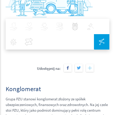
Ubezpieczenia
Zdrowie
Inwestycje
Bankowość
Najlepsze Praktyki
Polityka
Covid-19
Porównaj
Zin
Udostępnij na:
Konglomerat
Grupa PZU stanowi konglomerat złożony ze spółek
ubezpieczeniowych, finansowych oraz zdrowotnych. Na jej czele
stoi PZU, który jako podmiot dominujący pełni rolę centrum