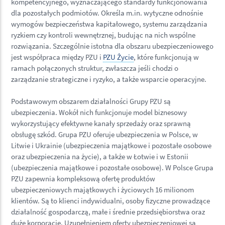
kompetencyjnego, wyznaczającego standardy funkcjonowania
dla pozostałych podmiotów. Określa m.in. wytyczne odnośnie
wymogów bezpieczeństwa kapitałowego, systemu zarządzania
ryzkiem czy kontroli wewnętrznej, budując na nich wspólne
rozwiązania. Szczególnie istotna dla obszaru ubezpieczeniowego
jest współpraca między PZU i
PZU Życie
, które funkcjonują w
ramach połączonych struktur, zwłaszcza jeśli chodzi o
zarządzanie strategiczne i ryzyko, a także wsparcie operacyjne.
Podstawowym obszarem działalności Grupy PZU są
ubezpieczenia. Wokół nich funkcjonuje model biznesowy
wykorzystujący efektywne kanały sprzedaży oraz sprawną
obsługę szkód. Grupa PZU oferuje ubezpieczenia w Polsce, w
Litwie i Ukrainie (ubezpieczenia majątkowe i pozostałe osobowe
oraz ubezpieczenia na życie), a także w Łotwie i w Estonii
(ubezpieczenia majątkowe i pozostałe osobowe). W Polsce Grupa
PZU zapewnia kompleksową ofertę produktów
ubezpieczeniowych majątkowych i życiowych 16 milionom
klientów. Są to klienci indywidualni, osoby fizyczne prowadzące
działalność gospodarczą, małe i średnie przedsiębiorstwa oraz
duże korporacje. Uzupełnieniem oferty ubezpieczeniowej są