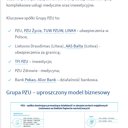
kompleksowe usługi medyczne oraz inwestycyjne.
Kluczowe spółki Grupy PZU to:
PZU,
PZU Życie
,
TUW PZUW
,
LINK4
– ubezpieczenia w
Polsce;
Lietuvos Draudimas (Litwa),
AAS Balta
(Łotwa) -
ubezpieczenia za granicą;
TFI PZU
– inwestycje;
PZU Zdrowie - medycyna;
Bank
Pekao
,
Alior Bank
– działalność bankowa.
Grupa PZU – uproszczony model biznesowy