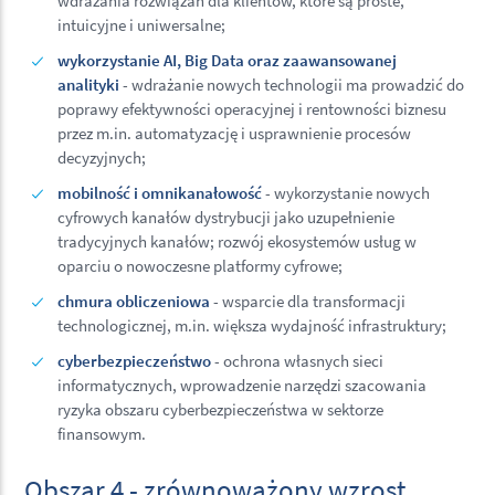
wdrażania rozwiązań dla klientów, które są proste,
intuicyjne i uniwersalne;
wykorzystanie AI, Big Data oraz zaawansowanej
analityki
- wdrażanie nowych technologii ma prowadzić do
poprawy efektywności operacyjnej i rentowności biznesu
przez m.in. automatyzację i usprawnienie procesów
decyzyjnych;
mobilność i omnikanałowość
- wykorzystanie nowych
cyfrowych kanałów dystrybucji jako uzupełnienie
tradycyjnych kanałów; rozwój ekosystemów usług w
oparciu o nowoczesne platformy cyfrowe;
chmura obliczeniowa
- wsparcie dla transformacji
technologicznej, m.in. większa wydajność infrastruktury;
cyberbezpieczeństwo
- ochrona własnych sieci
informatycznych, wprowadzenie narzędzi szacowania
ryzyka obszaru cyberbezpieczeństwa w sektorze
finansowym.
Obszar 4 - zrównoważony wzrost