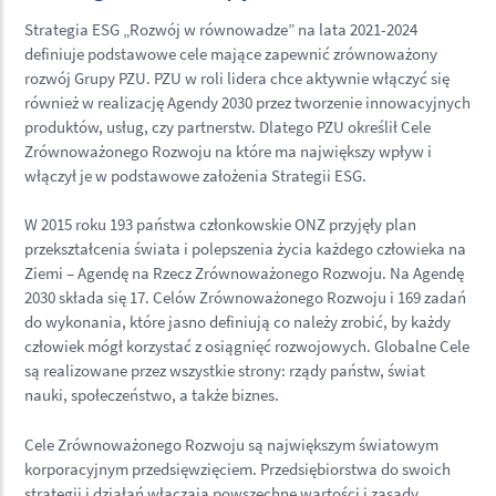
Strategia ESG „Rozwój w równowadze” na lata 2021-2024
definiuje podstawowe cele mające zapewnić zrównoważony
rozwój Grupy PZU. PZU w roli lidera chce aktywnie włączyć się
również w realizację Agendy 2030 przez tworzenie innowacyjnych
produktów, usług, czy partnerstw. Dlatego PZU określił Cele
Zrównoważonego Rozwoju na które ma największy wpływ i
włączył je w podstawowe założenia Strategii ESG.
W 2015 roku 193 państwa członkowskie ONZ przyjęły plan
przekształcenia świata i polepszenia życia każdego człowieka na
Ziemi – Agendę na Rzecz Zrównoważonego Rozwoju. Na Agendę
2030 składa się 17. Celów Zrównoważonego Rozwoju i 169 zadań
do wykonania, które jasno definiują co należy zrobić, by każdy
człowiek mógł korzystać z osiągnięć rozwojowych. Globalne Cele
są realizowane przez wszystkie strony: rządy państw, świat
nauki, społeczeństwo, a także biznes.
Cele Zrównoważonego Rozwoju są największym światowym
korporacyjnym przedsięwzięciem. Przedsiębiorstwa do swoich
strategii i działań włączają powszechne wartości i zasady