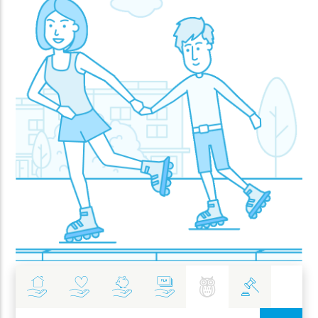
Ubezpieczenia
Zdrowie
Inwestycje
Bankowość
Najlepsze Praktyki
Polityka