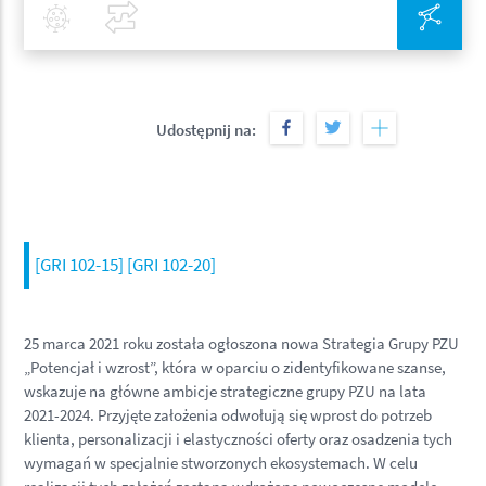
Covid-19
Porównaj
Zin
Udostępnij na:
[GRI 102-15] [GRI 102-20]
25 marca 2021 roku została ogłoszona nowa Strategia Grupy PZU
„Potencjał i wzrost”, która w oparciu o zidentyfikowane szanse,
wskazuje na główne ambicje strategiczne grupy PZU na lata
2021-2024. Przyjęte założenia odwołują się wprost do potrzeb
klienta, personalizacji i elastyczności oferty oraz osadzenia tych
wymagań w specjalnie stworzonych ekosystemach. W celu