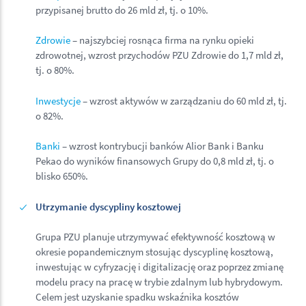
przypisanej brutto do 26 mld zł, tj. o 10%.
Zdrowie
– najszybciej rosnąca firma na rynku opieki
zdrowotnej, wzrost przychodów PZU Zdrowie do 1,7 mld zł,
tj. o 80%.
Inwestycje
– wzrost aktywów w zarządzaniu do 60 mld zł, tj.
o 82%.
Banki
– wzrost kontrybucji banków Alior Bank i Banku
Pekao do wyników finansowych Grupy do 0,8 mld zł, tj. o
blisko 650%.
Utrzymanie dyscypliny kosztowej
Grupa PZU planuje utrzymywać efektywność kosztową w
okresie popandemicznym stosując dyscyplinę kosztową,
inwestując w cyfryzację i digitalizację oraz poprzez zmianę
modelu pracy na pracę w trybie zdalnym lub hybrydowym.
Celem jest uzyskanie spadku wskaźnika kosztów