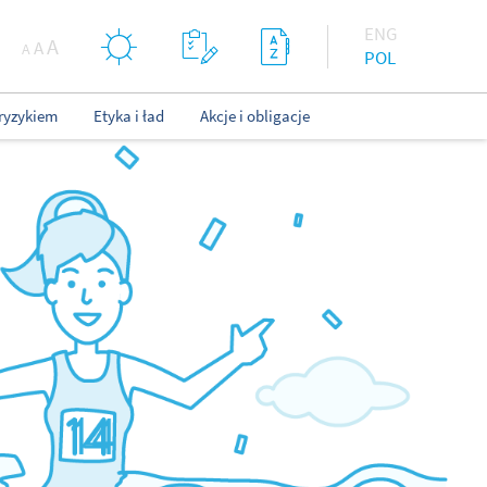
ENG
A
A
A
POL
ryzykiem
Etyka i ład
Akcje i obligacje