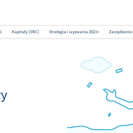
ść
Kapitały (IIRC)
Strategia i wyzwania 2021+
Zarządzanie 
ły