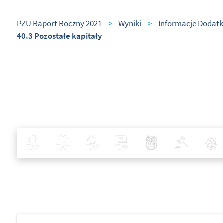
PZU Raport Roczny 2021
>
Wyniki
>
Informacje Dodatk
40.3 Pozostałe kapitały
Ubezpieczenia
Zdrowie
Inwestycje
Bankowość
Najlepsze Praktyki
Polityka