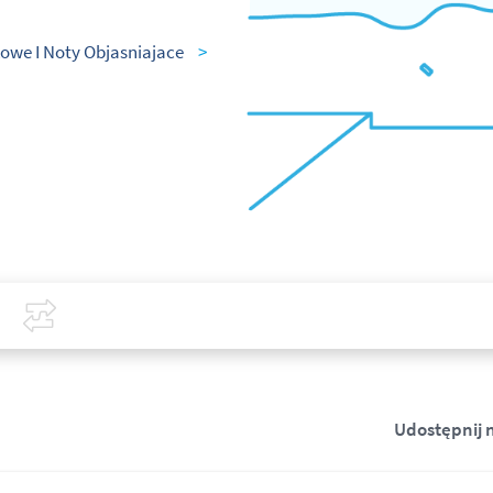
owe I Noty Objasniajace
>
Covid-19
Porównaj
Udostępnij 