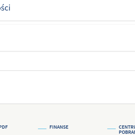
ści
PDF
FINANSE
CENTR
POBRA