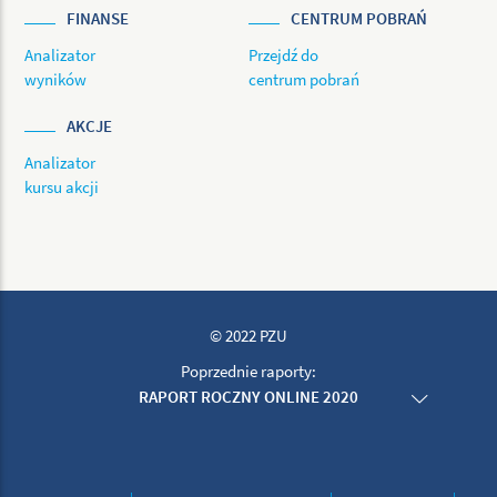
FINANSE
CENTRUM POBRAŃ
Analizator
Przejdź do
wyników
centrum pobrań
AKCJE
Analizator
kursu akcji
© 2022 PZU
Poprzednie raporty:
RAPORT ROCZNY ONLINE 2020
RAPORT ROCZNY ONLINE 2019
RAPORT ROCZNY ONLINE 2018
RAPORT ROCZNY ONLINE 2017
RAPORT ROCZNY ONLINE 2016