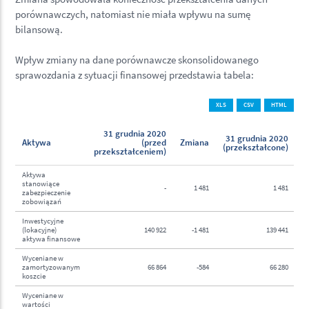
porównawczych, natomiast nie miała wpływu na sumę
bilansową.
Wpływ zmiany na dane porównawcze skonsolidowanego
sprawozdania z sytuacji finansowej przedstawia tabela:
XLS
CSV
HTML
31 grudnia 2020
31 grudnia 2020
Aktywa
(przed
Zmiana
(przekształcone)
przekształceniem)
p
Aktywa
stanowiące
-
1 481
1 481
zabezpieczenie
zobowiązań
Inwestycyjne
(lokacyjne)
140 922
-1 481
139 441
aktywa finansowe
Wyceniane w
zamortyzowanym
66 864
-584
66 280
koszcie
Wyceniane w
wartości