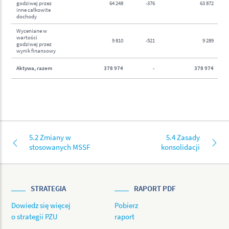
godziwej przez
64 248
-376
63 872
inne całkowite
dochody
Wyceniane w
wartości
9 810
-521
9 289
godziwej przez
wynik finansowy
Aktywa, razem
378 974
-
378 974
5.2 Zmiany w
5.4 Zasady
stosowanych MSSF
konsolidacji
STRATEGIA
RAPORT PDF
Dowiedz się więcej
Pobierz
o strategii PZU
raport