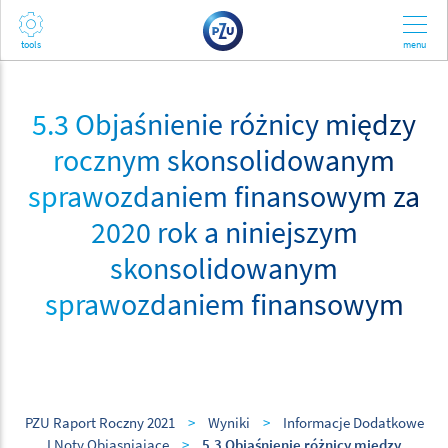
5.3 Objaśnienie różnicy między
rocznym skonsolidowanym
sprawozdaniem finansowym za
2020 rok a niniejszym
skonsolidowanym
sprawozdaniem finansowym
PZU Raport Roczny 2021
>
Wyniki
>
Informacje Dodatkowe
I Noty Objasniajace
>
5.3 Objaśnienie różnicy między