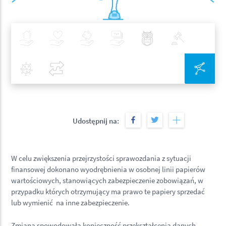
Ubezpieczenia
Zdrowie
Inwestycje
Bankowość
Najlepsze Praktyki
Polityka
Covid-19
Porównaj
Zin
Udostępnij na:
W celu zwiększenia przejrzystości sprawozdania z sytuacji
finansowej dokonano wyodrębnienia w osobnej linii papierów
wartościowych, stanowiących zabezpieczenie zobowiązań, w
przypadku których otrzymujący ma prawo te papiery sprzedać
lub wymienić na inne zabezpieczenie.
Zmiana spowodowała konieczność przekształcenia danych