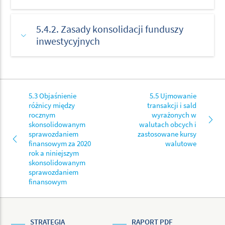
5.4.2. Zasady konsolidacji funduszy
inwestycyjnych
5.3 Objaśnienie
5.5 Ujmowanie
różnicy między
transakcji i sald
rocznym
wyrażonych w
skonsolidowanym
walutach obcych i
sprawozdaniem
zastosowane kursy
finansowym za 2020
walutowe
rok a niniejszym
skonsolidowanym
sprawozdaniem
finansowym
STRATEGIA
RAPORT PDF