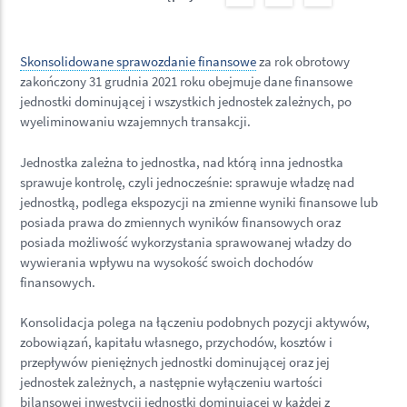
Skonsolidowane sprawozdanie finansowe
za rok obrotowy
zakończony 31 grudnia 2021 roku obejmuje dane finansowe
jednostki dominującej i wszystkich jednostek zależnych, po
wyeliminowaniu wzajemnych transakcji.
Jednostka zależna to jednostka, nad którą inna jednostka
sprawuje kontrolę, czyli jednocześnie: sprawuje władzę nad
jednostką, podlega ekspozycji na zmienne wyniki finansowe lub
posiada prawa do zmiennych wyników finansowych oraz
posiada możliwość wykorzystania sprawowanej władzy do
wywierania wpływu na wysokość swoich dochodów
finansowych.
Konsolidacja polega na łączeniu podobnych pozycji aktywów,
zobowiązań, kapitału własnego, przychodów, kosztów i
przepływów pieniężnych jednostki dominującej oraz jej
jednostek zależnych, a następnie wyłączeniu wartości
bilansowej inwestycji jednostki dominującej w każdej z