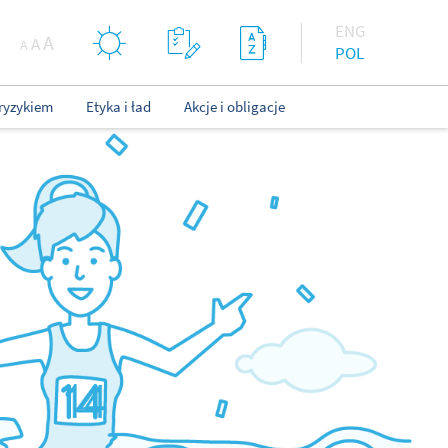
ENG
A
A
A
POL
ryzykiem
Etyka i ład
Akcje i obligacje