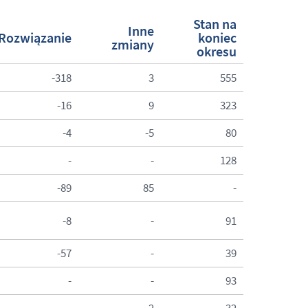
Stan na
Inne
Rozwiązanie
koniec
zmiany
okresu
-318
3
555
-16
9
323
-4
-5
80
-
-
128
-89
85
-
-8
-
91
-57
-
39
-
-
93
-
2
32