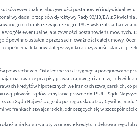
e skutków ewentualnej abuzywności postanowień indywidualnej
konał wykładni przepisów dyrektywy Rady 93/13/EW z 5 kwietni
anego do franka szwajcarskiego. TSUE wskazał skutki uznania
nie w ogóle ewentualnej abuzywności postanowień umownych. TSU
ić powinno ustalenie przez sąd nieważności całej umowy. Ocena
i uzupełnienia luki powstałej w wyniku abuzywności klauzul pr
dów powszechnych. Ostateczne rozstrzygnięcia podejmowane prz
ając na uwadze przepisy prawa krajowego i analizę indywidualn
sprawach kredytów hipotecznych we frankach szwajcarskich, co p
iu wątpliwości sądów zapytania prawne do TSUE i Sądu Najwyżs
Prezesa Sądu Najwyższego do pełnego składu Izby Cywilnej Sądu 
 we frankach szwajcarskich, odnoszących się w szczególności 
u określania kursu waluty w umowie kredytu indeksowanego lu