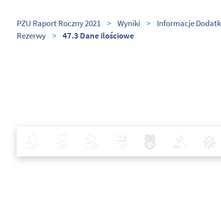
PZU Raport Roczny 2021
>
Wyniki
>
Informacje Dodatk
Rezerwy
>
47.3 Dane ilościowe
Ubezpieczenia
Zdrowie
Inwestycje
Bankowość
Najlepsze Praktyki
Polityka