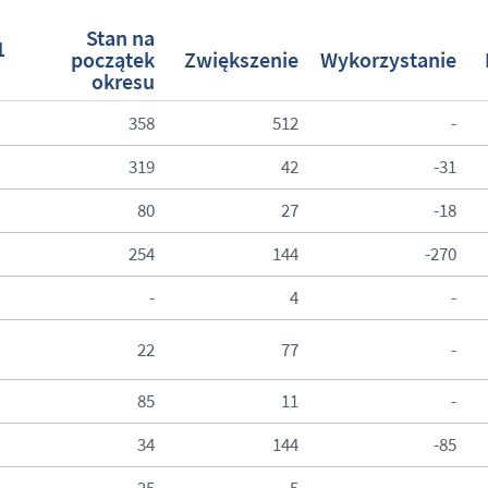
Stan na
1
początek
Zwiększenie
Wykorzystanie
okresu
358
512
-
319
42
-31
80
27
-18
254
144
-270
-
4
-
22
77
-
85
11
-
34
144
-85
25
5
-