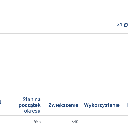
31 g
Stan na
1
początek
Zwiększenie
Wykorzystanie
okresu
555
340
-