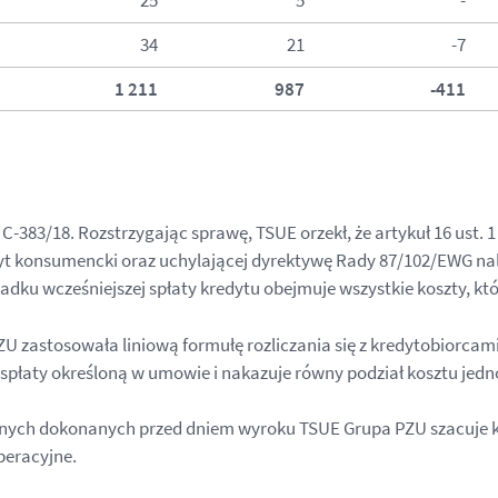
34
21
-7
1 211
987
-411
-383/18. Rozstrzygając sprawę, TSUE orzekł, że artykuł 16 ust. 
yt konsumencki oraz uchylającej dyrektywę Rady 87/102/EWG nal
dku wcześniejszej spłaty kredytu obejmuje wszystkie koszty, kt
 zastosowała liniową formułę rozliczania się z kredytobiorcami
 spłaty określoną w umowie i nakazuje równy podział kosztu jed
nych dokonanych przed dniem wyroku TSUE Grupa PZU szacuje k
peracyjne.