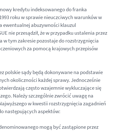
 umowy kredytu indeksowanego do franka
a 1993 roku w sprawie nieuczciwych warunków w
 ewentualnej abuzywności klauzul
E nie przesądził, że w przypadku ustalenia przez
 w tym zakresie pozostaje do rozstrzygnięcia
zeliczeniowych za pomocą krajowych przepisów
ez polskie sądy będą dokonywane na podstawie
ych okoliczności każdej sprawy. Jednocześnie
otwierdzają często wzajemnie wykluczające się
zego. Należy szczególnie zwrócić uwagę na
Najwyższego w kwestii rozstrzygnięcia zagadnień
do następujących aspektów:
b denominowanego mogą być zastąpione przez