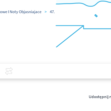
owe I Noty Objasniajace
>
47.
Covid-19
Porównaj
Udostępnij 