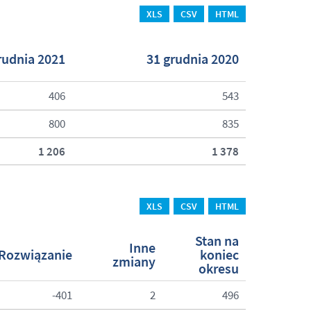
XLS
CSV
HTML
rudnia 2021
31 grudnia 2020
406
543
800
835
1 206
1 378
XLS
CSV
HTML
Stan na
Inne
Rozwiązanie
koniec
zmiany
okresu
-401
2
496