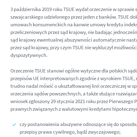
3 października 2019 roku TSUE wydał orzeczenie w sprawi
szwajcarskiego udzielonego przez jeden z banków. TSUE do
umowach konsumenckich na kanwie umowy kredytu indeksow
przeliczeniowych przez sąd krajowy, nie badając jednocześ
sąd krajowy ewentualnej abuzywności automatycznie nastąp
przez sąd krajowy, przy czym TSUE nie wykluczył możliwośc
dyspozytywnych.
Orzeczenie TSUE stanowi ogólne wytyczne dla polskich są
przepisów UE interpretowanych zgodnie z wyrokiem TSUE, m
trudno nadal mówić o ukształtowanej linii orzeczniczej w 
orzeczenia sądów powszechnych, a także służące rozwiązan
wniosek zgłoszony 29 stycznia 2021 roku przez Pierwszego 
prawnych związanych z walutowymi kredytami hipotecznymi
czy postanowienia abuzywne odnoszące się do sposob
przepisy prawa cywilnego, bądź zwyczajowego;