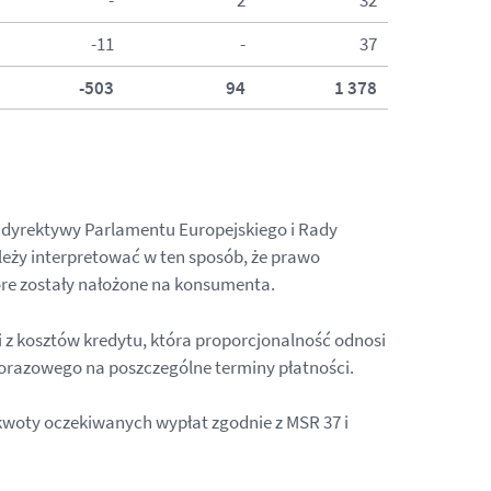
-11
-
37
-503
94
1 378
1 dyrektywy Parlamentu Europejskiego i Rady
eży interpretować w ten sposób, że prawo
óre zostały nałożone na konsumenta.
 z kosztów kredytu, która proporcjonalność odnosi
norazowego na poszczególne terminy płatności.
woty oczekiwanych wypłat zgodnie z MSR 37 i