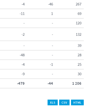
-4
-46
267
-11
1
69
-
-
120
-2
-
132
-
-
39
-48
-
28
-4
-1
25
-9
-
30
-479
-44
1 206
XLS
CSV
HTML