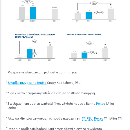
1
Przypisane właścicielom jednostki dominującej
2
Składka przypisana brutto
Grupy Kapitałowej PZU
3, 4
Zysk netto przypisany właścicielom jednostki dominującej
5
Z wyłączeniem odpisu wartości firmy z tytułu nabycia Banku
Pekao
i Alior
Banku
6
Aktywa klientów zewnętrznych pod zarządzaniem
TFI PZU
,
Pekao
TFI i Alior TFI
7
Dane nie podlegają badaniu ani przeglądowi biegłego rewidenta