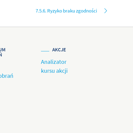
7.5.6. Ryzyko braku zgodności
UM
AKCJE
Ń
Analizator
kursu akcji
obrań