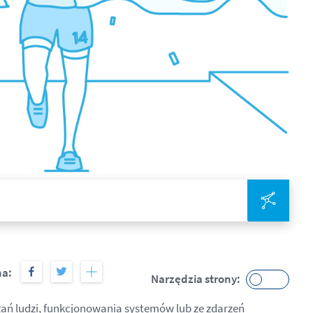
Zinte
na:
Narzędzia strony:
łań ludzi, funkcjonowania systemów lub ze zdarzeń