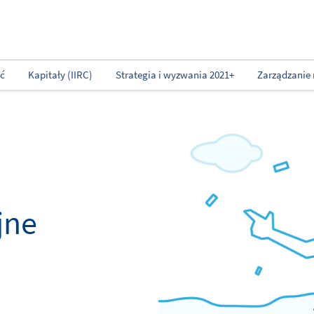
ść
Kapitały (IIRC)
Strategia i wyzwania 2021+
Zarządzanie 
jne