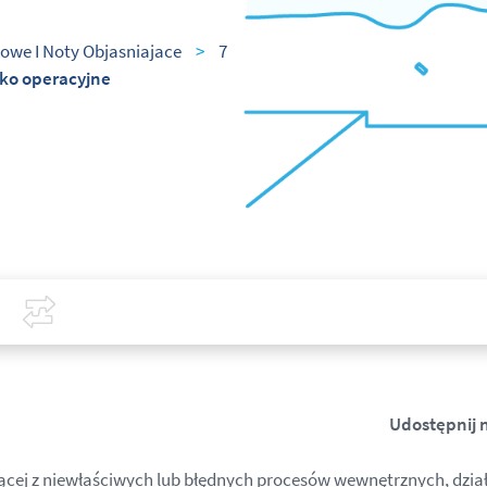
owe I Noty Objasniajace
>
7
yko operacyjne
Covid-19
Porównaj
Udostępnij 
ącej z niewłaściwych lub błędnych procesów wewnętrznych, dzia