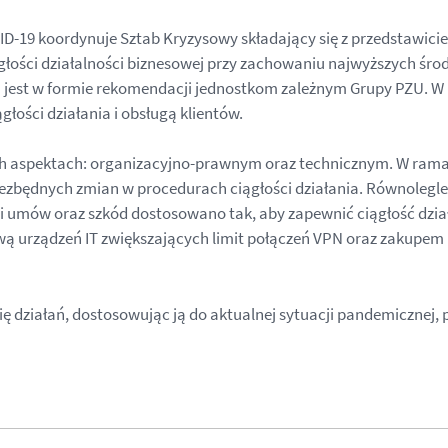
D-19 koordynuje Sztab Kryzysowy składający się z przedstawicie
ągłości działalności biznesowej przy zachowaniu najwyższych śr
 jest w formie rekomendacji jednostkom zależnym Grupy PZU. W re
łości działania i obsługą klientów.
 aspektach: organizacyjno-prawnym oraz technicznym. W rama
ezbędnych zmian w procedurach ciągłości działania. Równolegl
gi umów oraz szkód dostosowano tak, aby zapewnić ciągłość dział
ą urządzeń IT zwiększających limit połączeń VPN oraz zakupem na
ę działań, dostosowując ją do aktualnej sytuacji pandemicznej,