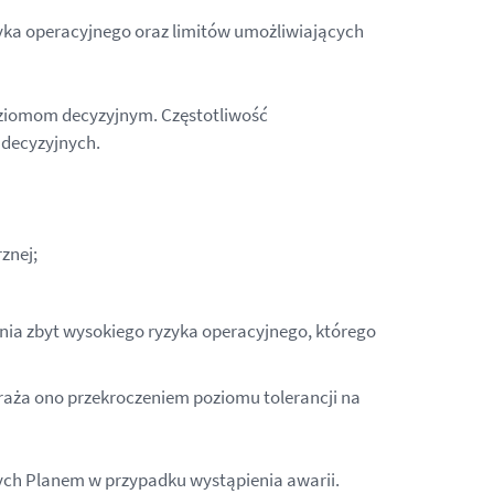
yka operacyjnego oraz limitów umożliwiających
oziomom decyzyjnym. Częstotliwość
 decyzyjnych.
znej;
enia zbyt wysokiego ryzyka operacyjnego, którego
graża ono przekroczeniem poziomu tolerancji na
ych Planem w przypadku wystąpienia awarii.