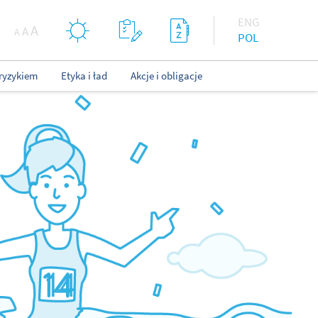
ENG
A
A
A
POL
ryzykiem
Etyka i ład
Akcje i obligacje