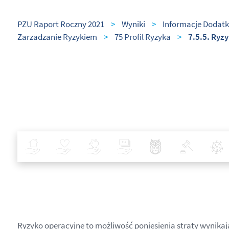
PZU Raport Roczny 2021
>
Wyniki
>
Informacje Dodatk
Zarzadzanie Ryzykiem
>
75 Profil Ryzyka
>
7.5.5. Ryz
Ubezpieczenia
Zdrowie
Inwestycje
Bankowość
Najlepsze Praktyki
Polityka
Ryzyko operacyjne to możliwość poniesienia straty wynikaj