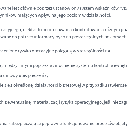
zowane jest głównie poprzez ustanowiony system wskaźników ryz
ynników mających wpływ na jego poziom w działalności.
eracyjnego, efektach monitorowania i kontrolowania różnym p
sowane do potrzeb informacyjnych na poszczególnych poziomach
ocenione ryzyko operacyjne polegają w szczególności na:
ka, między innymi poprzez wzmocnienie systemu kontroli wewnętr
ia umowy ubezpieczenia;
 się z określonej działalności biznesowej w przypadku stwierdz
 z ewentualnej materializacji ryzyka operacyjnego, jeśli nie za
ałania zabezpieczające poprawne funkcjonowanie procesów objęt