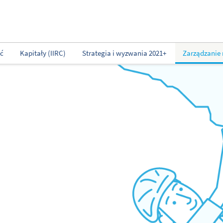
ść
Kapitały (IIRC)
Strategia i wyzwania 2021+
Zarządzanie 