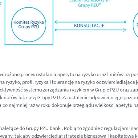
rożono proces ustalania apetytu na ryzyko oraz limitów na pos
zyko, profil ryzyka i tolerancję na ryzyko odzwierciedlające j
fektywność systemu zarządzania ryzykiem w Grupie PZU oraz zap
dmiotów lub całej Grupy PZU. Za ustalenie odpowiedniego pozio
 co najmniej raz w roku dokonuje przeglądu wielkości apetytu na
a należące do Grupy PZU banki. Robią to zgodnie z regulacjami 
owany, tak aby odzwierciedlał strategię biznesową i kapitałową 