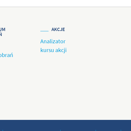
UM
AKCJE
Ń
Analizator
kursu akcji
obrań