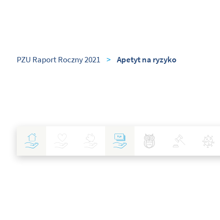
PZU Raport Roczny 2021
>
Apetyt na ryzyko
Ubezpieczenia
Zdrowie
Inwestycje
Bankowość
Najlepsze Praktyki
Polityka