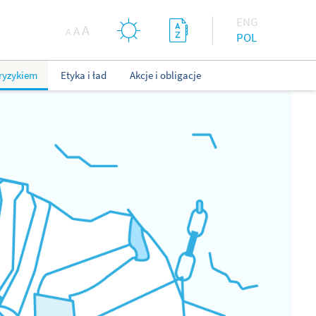
ENG
A
A
A
POL
ryzykiem
Etyka i ład
Akcje i obligacje