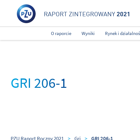
2021
RAPORT ZINTEGROWANY
O raporcie
Wyniki
Rynek i działalno
GRI 206-1
PZU Raport Roczny 2021
>
Gri
>
GRI 206-1