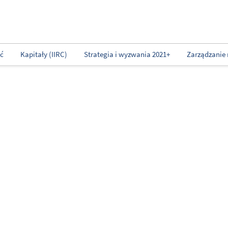
ść
Kapitały (IIRC)
Strategia i wyzwania 2021+
Zarządzanie 