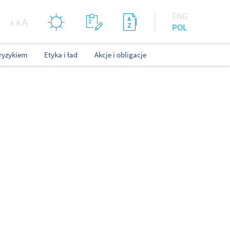
ENG
A
A
A
POL
ryzykiem
Etyka i ład
Akcje i obligacje