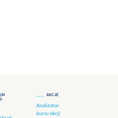
UM
AKCJE
Ń
Analizator
kursu akcji
obrań