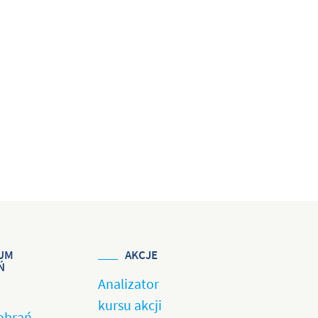
UM
AKCJE
Ń
Analizator
kursu akcji
obrań