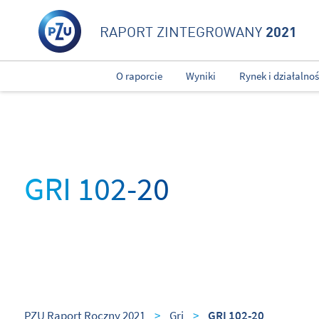
2021
RAPORT ZINTEGROWANY
O raporcie
Wyniki
Rynek i działalno
GRI 102-20
PZU Raport Roczny 2021
>
Gri
>
GRI 102-20