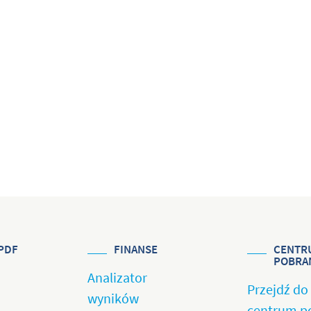
PDF
FINANSE
CENTR
POBRA
Analizator
Przejdź do
wyników
centrum p