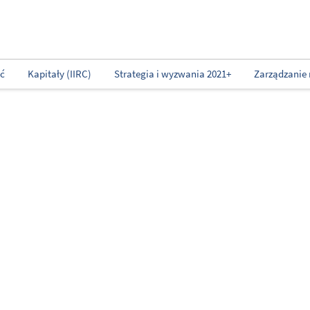
ść
Kapitały (IIRC)
Strategia i wyzwania 2021+
Zarządzanie 