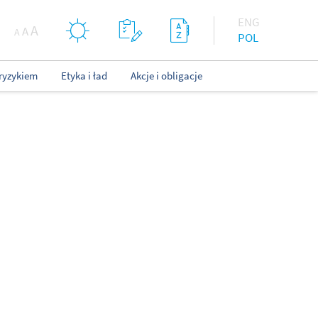
ENG
A
A
A
POL
ryzykiem
Etyka i ład
Akcje i obligacje