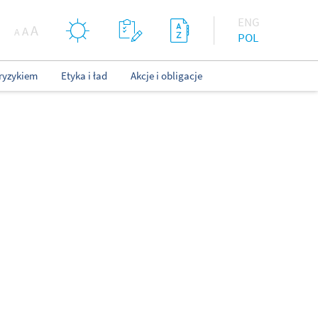
ENG
A
A
A
POL
ryzykiem
Etyka i ład
Akcje i obligacje