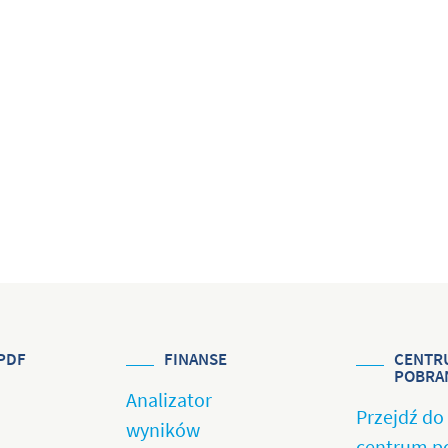
PDF
FINANSE
CENTR
POBRA
Analizator
Przejdź do
wyników
centrum p