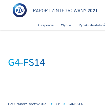
2021
RAPORT ZINTEGROWANY
O raporcie
Wyniki
Rynek i działalno
G4-FS14
PZU Raport Roczny 2021
>
Gri
>
G4-FS14