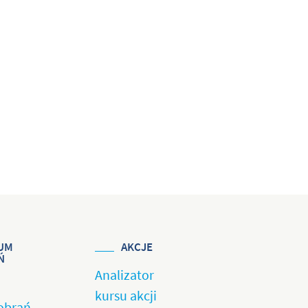
UM
AKCJE
Ń
Analizator
kursu akcji
obrań