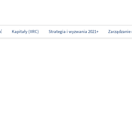
ść
Kapitały (IIRC)
Strategia i wyzwania 2021+
Zarządzanie 