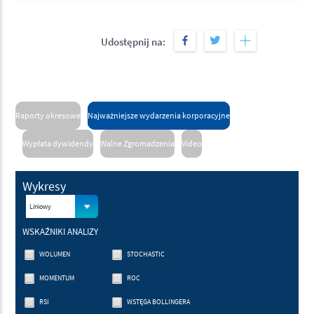
Udostępnij na:
Raporty okresowe
Najważniejsze wydarzenia korporacyjne
Wypłata dywidendy
Walne Zgromadzenia
Video
Wykresy
Liniowy
WSKAŹNIKI ANALIZY
WOLUMEN
STOCHASTIC
MOMENTUM
ROC
RSI
WSTĘGA BOLLINGERA