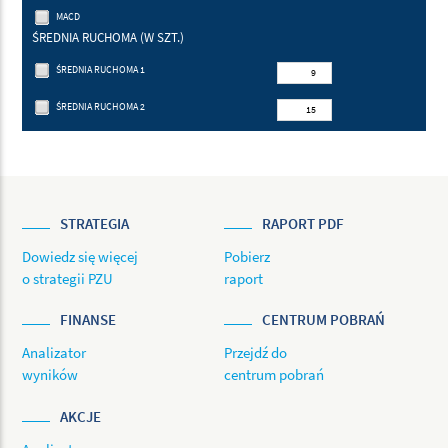
MACD
ŚREDNIA RUCHOMA (W SZT.)
ŚREDNIA RUCHOMA 1
ŚREDNIA RUCHOMA 2
STRATEGIA
RAPORT PDF
Dowiedz się więcej
Pobierz
o strategii PZU
raport
FINANSE
CENTRUM POBRAŃ
Analizator
Przejdź do
wyników
centrum pobrań
AKCJE