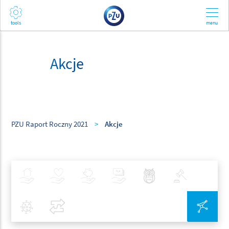
Akcje
PZU Raport Roczny 2021
>
Akcje
Ubezpieczenia
Zdrowie
Inwestycje
Bankowość
Najlepsze Praktyki
Polityka
Covid-19
Porównaj
Zin