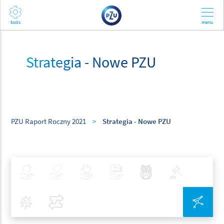
Strategia - Nowe PZU
PZU Raport Roczny 2021
>
Strategia - Nowe PZU
Ubezpieczenia
Zdrowie
Inwestycje
Bankowość
Najlepsze Praktyki
Polityka
Covid-19
Porównaj
Zin