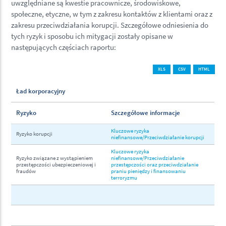
uwzględniane są kwestie pracownicze, środowiskowe,
społeczne, etyczne, w tym z zakresu kontaktów z klientami oraz z
zakresu przeciwdziałania korupcji. Szczegółowe odniesienia do
tych ryzyk i sposobu ich mitygacji zostały opisane w
następujących częściach raportu:
XLS
CSV
HTML
Ład korporacyjny
Ryzyko
Szczegółowe informacje
Kluczowe ryzyka
Ryzyko korupcji
niefinansowe/Przeciwdziałanie korupcji
Kluczowe ryzyka
Ryzyko związane z wystąpieniem
niefinansowe/Przeciwdziałanie
przestępczości ubezpieczeniowej i
przestępczości oraz przeciwdziałanie
fraudów
praniu pieniędzy i finansowaniu
terroryzmu