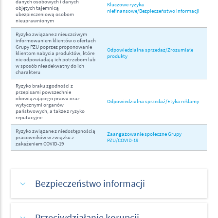
danych osobowych i danych
Kluczowe ryzyka
objętych tajemnicą
niefinansowe/Bezpieczeństwo informacji
ubezpieczeniową osobom
nieuprawnionym
Ryzyko związane z nieuczciwym
informowaniem klientów o ofertach
Grupy PZU poprzez proponowanie
Odpowiedzialna sprzedaż/Zrozumiałe
klientom nabycia produktów, które
produkty
nie odpowiadają ich potrzebom lub
w sposób nieadekwatny do ich
charakteru
Ryzyko braku zgodności z
przepisami powszechnie
obowiązującego prawa oraz
Odpowiedzialna sprzedaż/Etyka reklamy
wytycznymi organów
państwowych, a także z ryzyko
reputacyjne
Ryzyko związane z niedostępnością
Zaangażowanie społeczne Grupy
pracowników w związku z
PZU/COVID-19
zakażeniem COVID-19
Bezpieczeństwo informacji
Przeciwdziałanie korupcji