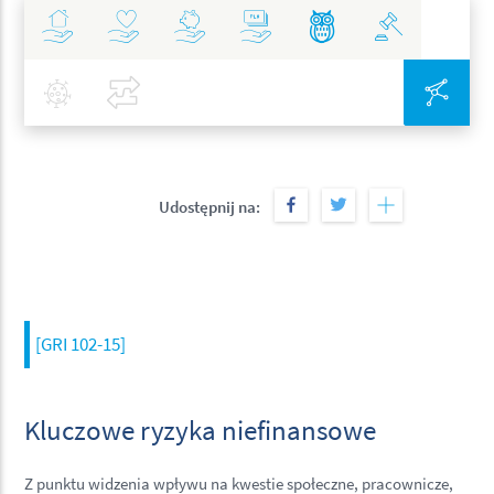
Ubezpieczenia
Zdrowie
Inwestycje
Bankowość
Najlepsze Praktyki
Polityka
Covid-19
Porównaj
Zin
Udostępnij na:
[GRI 102-15]
Kluczowe ryzyka niefinansowe
Z punktu widzenia wpływu na kwestie społeczne, pracownicze,