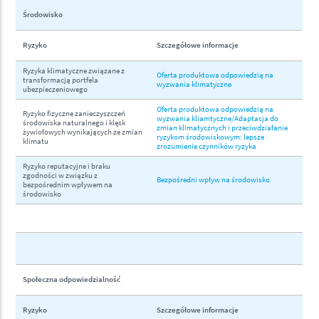
Środowisko
Ryzyko
Szczegółowe informacje
Ryzyka klimatyczne związane z
Oferta produktowa odpowiedzią na
transformacją portfela
wyzwania klimatyczne
ubezpieczeniowego
Oferta produktowa odpowiedzią na
Ryzyko fizyczne zanieczyszczeń
wyzwania kliamtyczne/Adaptacja do
środowiska naturalnego i klęsk
zmian klimatycznych i przeciwdziałanie
żywiołowych wynikających ze zmian
ryzykom środowiskowym: lepsze
klimatu
zrozumienie czynników ryzyka
Ryzyko reputacyjne i braku
zgodności w związku z
Bezpośredni wpływ na środowisko
bezpośrednim wpływem na
środowisko
Społeczna odpowiedzialność
Ryzyko
Szczegółowe informacje