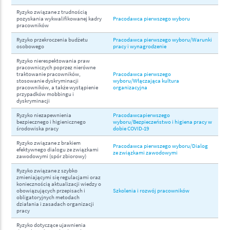
Ryzyko związane z trudnością
pozyskania wykwalifikowanej kadry
Pracodawca pierwszego wyboru
pracowników
Ryzyko przekroczenia budżetu
Pracodawca pierwszego wyboru/Warunki
osobowego
pracy i wynagrodzenie
Ryzyko nierespektowania praw
pracowniczych poprzez nierówne
traktowanie pracowników,
Pracodawca pierwszego
stosowanie dyskryminacji
wyboru/Włączająca kultura
pracowników, a także wystąpienie
organizacyjna
przypadków mobbingu i
dyskryminacji
Ryzyko niezapewnienia
Pracodawcapierwszego
bezpiecznego i higienicznego
wyboru/Bezpieczeństwo i higiena pracy w
środowiska pracy
dobie COVID-19
Ryzyko związane z brakiem
Pracodawca pierwszego wyboru/Dialog
efektywnego dialogu ze związkami
ze związkami zawodowymi
zawodowymi (spór zbiorowy)
Ryzyko związane z szybko
zmieniającymi się regulacjami oraz
koniecznością aktualizacji wiedzy o
obowiązujących przepisach i
Szkolenia i rozwój pracowników
obligatoryjnych metodach
działania i zasadach organizacji
pracy
Ryzyko dotyczące ujawnienia