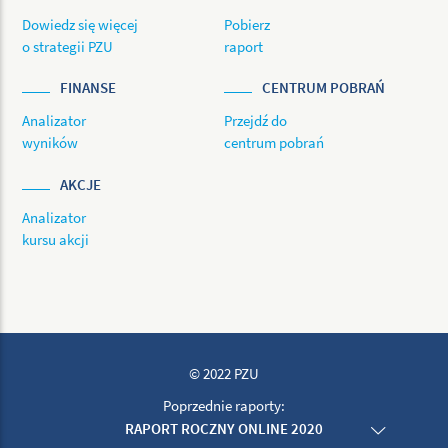
Dowiedz się więcej
Pobierz
o strategii PZU
raport
FINANSE
CENTRUM POBRAŃ
Analizator
Przejdź do
wyników
centrum pobrań
AKCJE
Analizator
kursu akcji
© 2022 PZU
Poprzednie raporty:
RAPORT ROCZNY ONLINE 2020