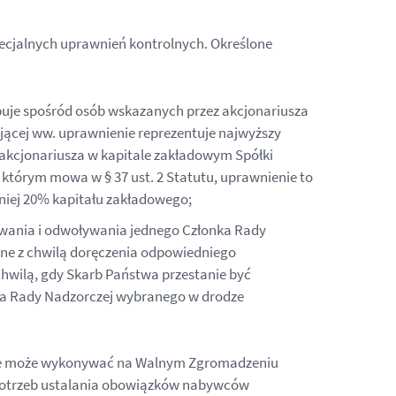
pecjalnych uprawnień kontrolnych. Określone
uje spośród osób wskazanych przez akcjonariusza
jącej ww. uprawnienie reprezentuje najwyższy
o akcjonariusza w kapitale zakładowym Spółki
o którym mowa w § 37 ust. 2 Statutu, uprawnienie to
mniej 20% kapitału zakładowego;
ływania i odwoływania jednego Członka Rady
zne z chwilą doręczenia odpowiedniego
wilą, gdy Skarb Państwa przestanie być
nka Rady Nadzorczej wybranego w drodze
ch nie może wykonywać na Walnym Zgromadzeniu
a potrzeb ustalania obowiązków nabywców