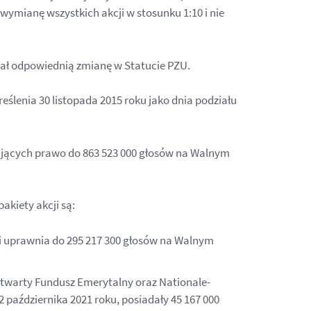
z wymianę wszystkich akcji w stosunku 1:10 i nie
wał odpowiednią zmianę w Statucie PZU.
lenia 30 listopada 2015 roku jako dnia podziału
 dających prawo do 863 523 000 głosów na Walnym
akiety akcji są:
 i uprawnia do 295 217 300 głosów na Walnym
warty Fundusz Emerytalny oraz Nationale-
aździernika 2021 roku, posiadały 45 167 000