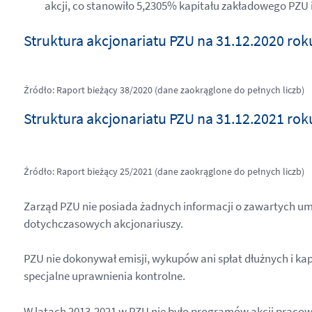
akcji, co stanowiło 5,2305% kapitału zakładowego PZU
Struktura akcjonariatu PZU na 31.12.2020 rok
Źródło: Raport bieżący 38/2020 (dane zaokrąglone do pełnych liczb)
Struktura akcjonariatu PZU na 31.12.2021 rok
Źródło: Raport bieżący 25/2021 (dane zaokrąglone do pełnych liczb)
Zarząd PZU nie posiada żadnych informacji o zawartych um
dotychczasowych akcjonariuszy.
PZU nie dokonywał emisji, wykupów ani spłat dłużnych i 
specjalne uprawnienia kontrolne.
W latach 2013-2021 w PZU nie było programów akcji pracow