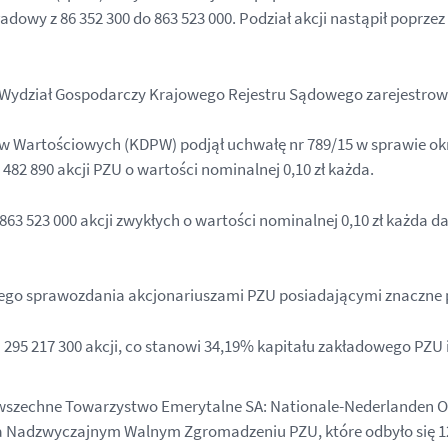
ładowy z 86 352 300 do 863 523 000. Podział akcji nastąpił poprze
II Wydział Gospodarczy Krajowego Rejestru Sądowego zarejestro
 Wartościowych (KDPW) podjął uchwałę nr 789/15 w sprawie okreś
 482 890 akcji PZU o wartości nominalnej 0,10 zł każda.
863 523 000 akcji zwykłych o wartości nominalnej 0,10 zł każda
jszego sprawozdania akcjonariuszami PZU posiadającymi znaczne p
a 295 217 300 akcji, co stanowi 34,19% kapitału zakładowego PZU
wszechne Towarzystwo Emerytalne SA: Nationale-Nederlanden Ot
 Nadzwyczajnym Walnym Zgromadzeniu PZU, które odbyło się 12 p