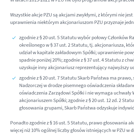
Wszystkie akcje PZU są akcjami zwykłymi, z którymi nie je
uprawnienia niektórym akcjonariuszom PZU przyznaje jedn
zgodnie z § 20 ust. 5 Statutu wybór połowy Członków
określonego w § 37 ust. 2 Statutu, tj. akcjonariusza,
udział w kapitale zakładowym Spółki; uprawnienie powy
spadnie poniżej 20%; zgodnie z § 37 ust. 4 Statutu z c
uzyskuje inny akcjonariusz reprezentujący najwyższy ud
zgodnie z § 20 ust. 7 Statutu Skarb Państwa ma prawo
Nadzorczej w drodze pisemnego oświadczenia składaneg
oświadczenia Zarządowi Spółki i nie wymaga uchwały 
akcjonariuszem Spółki; zgodnie z § 20 ust. 12 zd. 2 
głosowania grupami, Skarb Państwa odzyskuje indywidu
Ponadto zgodnie z § 16 ust. 5 Statutu, prawo głosowania 
więcej niż 10% ogólnej liczby głosów istniejących w PZU 