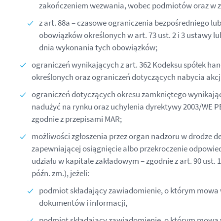
zakończeniem wezwania, wobec podmiotów oraz w za
z art. 88a – czasowe ograniczenia bezpośredniego l
obowiązków określonych w art. 73 ust. 2 i 3 ustawy lub
dnia wykonania tych obowiązków;
ograniczeń wynikających z art. 362 Kodeksu spółek ha
określonych oraz ograniczeń dotyczących nabycia akcji 
ograniczeń dotyczących okresu zamkniętego wynikającyc
nadużyć na rynku oraz uchylenia dyrektywy 2003/WE PE
zgodnie z przepisami MAR;
możliwości zgłoszenia przez organ nadzoru w drodze dec
zapewniającej osiągnięcie albo przekroczenie odpowiedni
udziału w kapitale zakładowym – zgodnie z art. 90 ust. 1
późn. zm.), jeżeli:
podmiot składający zawiadomienie, o którym mowa w 
dokumentów i informacji,
podmiot składający zawiadomienie, o którym mowa w 