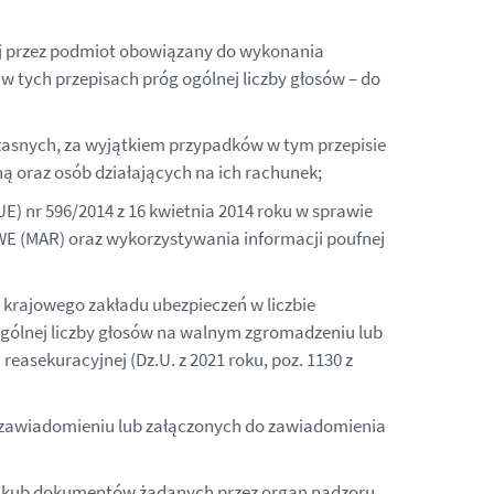
nej przez podmiot obowiązany do wykonania
ny w tych przepisach próg ogólnej liczby głosów – do
łasnych, za wyjątkiem przypadków w tym przepisie
ną oraz osób działających na ich rachunek;
) nr 596/2014 z 16 kwietnia 2014 roku w sprawie
WE (MAR) oraz wykorzystywania informacji poufnej
i krajowego zakładu ubezpieczeń w liczbie
ej ogólnej liczby głosów na walnym zgromadzeniu lub
reasekuracyjnej (Dz.U. z 2021 roku, poz. 1130 z
w zawiadomieniu lub załączonych do zawiadomienia
ji kub dokumentów żądanych przez organ nadzoru,