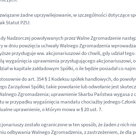
st związane żadne uprzywilejowanie, w szczególności dotyczące s
ak Statut PZU:
 Rady Nadzorczej powoływanych przez Walne Zgromadzenie następ
 który w dniu powzięcia uchwały Walnego Zgromadzenia wprowadza
ższe przysługuje ww. akcjonariuszowi do chwili, gdy udział teg
hwilą wygaśnięcia uprawnienia przysługującego akcjonariuszowi, 
ział w kapitale zakładowym Spółki, o ile będzie posiadał co naj
, stosownie do art. 354 § 1 Kodeksu spółek handlowych, do powo
o Zarządowi Spółki; takie powołanie lub odwołanie jest skutec
Walnego Zgromadzenia; uprawnienie Skarbu Państwa wygasa z ch
Statutu w przypadku wygaśnięcia mandatu chociażby jednego Czło
alne uprawnienie, o którym mowa w § 20 ust. 7.
akcjonariuszy zostało ograniczone w ten sposób, że żaden z ni
w dniu odbywania Walnego Zgromadzenia, z zastrzeżeniem, że dl