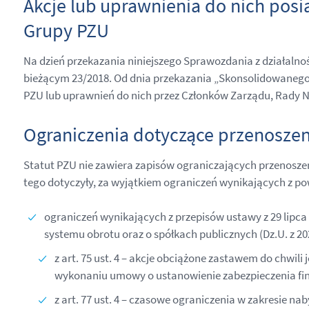
Akcje lub uprawnienia do nich posi
Grupy PZU
Na dzień przekazania niniejszego Sprawozdania z działalno
bieżącym 23/2018. Od dnia przekazania „Skonsolidowanego s
PZU lub uprawnień do nich przez Członków Zarządu, Rady N
Ograniczenia dotyczące przenosze
Statut PZU nie zawiera zapisów ograniczających przenosze
tego dotyczyły, za wyjątkiem ograniczeń wynikających z p
ograniczeń wynikających z przepisów ustawy z 29 lipc
systemu obrotu oraz o spółkach publicznych (Dz.U. z 2021 
z art. 75 ust. 4 – akcje obciążone zastawem do chwil
wykonaniu umowy o ustanowienie zabezpieczenia fin
z art. 77 ust. 4 – czasowe ograniczenia w zakresie 