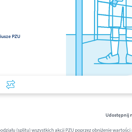
riusze PZU
Covid-19
Porównaj
Udostępnij 
ziału (splitu) wszystkich akcji PZU poprzez obniżenie wartości no