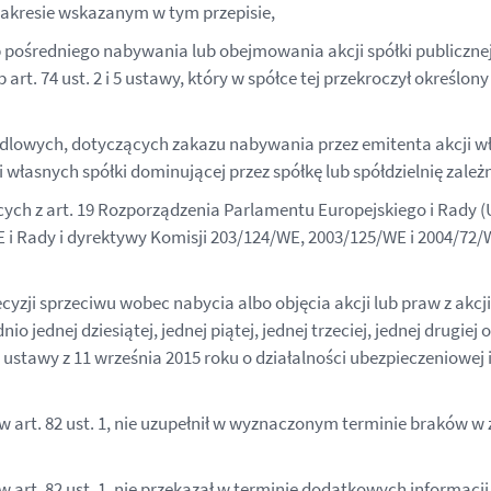
kresie wskazanym w tym przepisie,
ub pośredniego nabywania lub obejmowania akcji spółki publicz
 art. 74 ust. 2 i 5 ustawy, który w spółce tej przekroczył określo
ndlowych, dotyczących zakazu nabywania przez emitenta akcji w
własnych spółki dominującej przez spółkę lub spółdzielnię zależ
h z art. 19 Rozporządzenia Parlamentu Europejskiego i Rady (UE
 i Rady i dyrektywy Komisji 203/124/WE, 2003/125/WE i 2004/72/
yzji sprzeciwu wobec nabycia albo objęcia akcji lub praw z akcj
o jednej dziesiątej, jednej piątej, jednej trzeciej, jednej drugi
 ustawy z 11 września 2015 roku o działalności ubezpieczeniowej i 
art. 82 ust. 1, nie uzupełnił w wyznaczonym terminie braków 
art. 82 ust. 1, nie przekazał w terminie dodatkowych informac