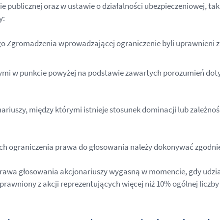
ie publicznej oraz w ustawie o działalności ubezpieczeniowej, t
y:
o Zgromadzenia wprowadzającej ograniczenie byli uprawnieni z a
onymi w punkcie powyżej na podstawie zawartych porozumień d
ariuszy, między którymi istnieje stosunek dominacji lub zależn
 ograniczenia prawa do głosowania należy dokonywać zgodnie z
rawa głosowania akcjonariuszy wygasną w momencie, gdy udział
wniony z akcji reprezentujących więcej niż 10% ogólnej liczby 