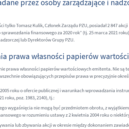
adane przez osoby zarządzające i nadz
ści tylko Tomasz Kulik, Członek Zarządu PZU, posiadał 2 847 akc
prawozdania finansowego za 2020 rok” (tj. 25 marca 2021 roku) 
adzorczej lub Dyrektorów Grupy PZU.
nia prawa własności papierów wartośc
nie prawa własności papierów wartościowych emitenta. Nie są te
owszechnie obowiązujących przepisów prawa w precyzyjnie określ
a 2005 roku o ofercie publicznej i warunkach wprowadzania ins
roku, poz. 1983, 2140), tj.:
i jego wygaśnięcia nie mogą być przedmiotem obrotu, z wyjątkiem
ansowego w rozumieniu ustawy z 2 kwietnia 2004 roku o niektór
nabywania lub zbywania akcji w okresie między dokonaniem zawia