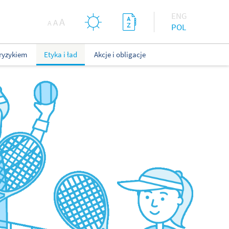
ENG
A
A
A
POL
ryzykiem
Etyka i ład
Akcje i obligacje