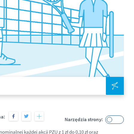
Zinte
na:
Narzędzia strony:
minalnej każdej akcji PZU z 1 zł do 0,10 zł oraz