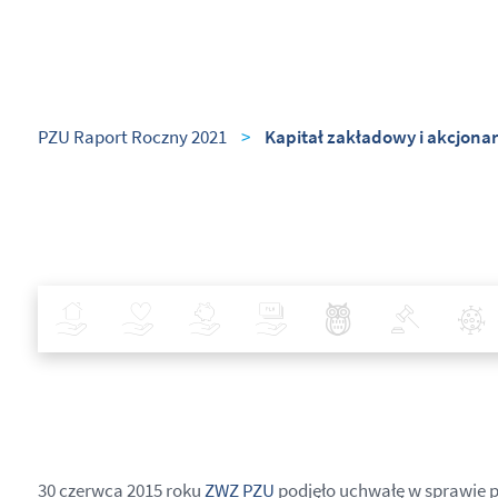
PZU Raport Roczny 2021
>
Kapitał zakładowy i akcjona
Ubezpieczenia
Zdrowie
Inwestycje
Bankowość
Najlepsze Praktyki
Polityka
30 czerwca 2015 roku
ZWZ PZU
podjęło uchwałę w sprawie pod