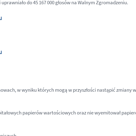
 i uprawniało do 45 167 000 głosów na Walnym Zgromadzeniu.
u
u
owach, w wyniku których mogą w przyszłości nastąpić zmiany w
kapitałowych papierów wartościowych oraz nie wyemitował papi
niczych.