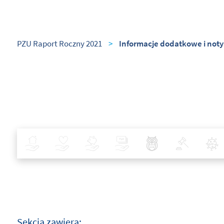
PZU Raport Roczny 2021
>
Informacje dodatkowe i noty
Ubezpieczenia
Zdrowie
Inwestycje
Bankowość
Najlepsze Praktyki
Polityka
Sekcja zawiera: