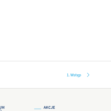
1. Wstęp
UM
AKCJE