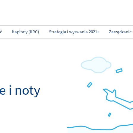
ść
Kapitały (IIRC)
Strategia i wyzwania 2021+
Zarządzanie 
 i noty