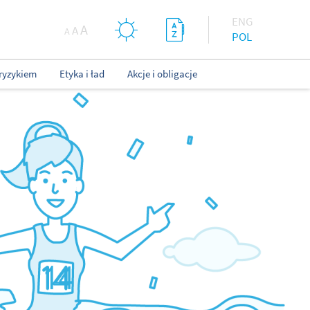
ENG
A
A
A
POL
ryzykiem
Etyka i ład
Akcje i obligacje